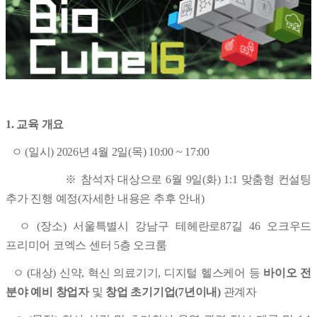
1. 교육 개요
ㅇ (일시) 2026년 4월 2일(목) 10:00 ~ 17:00
※ 참석자 대상으로 6월 9일(화) 1:1 맞춤형 컨설팅
추가 진행 예정(자세한 내용은 추후 안내)
ㅇ (장소) 서울특별시
강남구 테헤란로87길 46 오크우드
프리미어 코엑스 센터 5층 오크룸
ㅇ (대상) 신약, 혁신 의료기기, 디지털 헬스케어 등
바이오 전
분야 예비 창업자
및
창업 초기기업(7년이내)
관계자