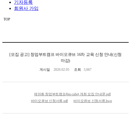
기자등록
회원사 가입
TOP
[모집 공고]
창업부트캠프 바이오큐브 16차 교육 신청 안내(신청
마감)
게시일
2026.02.05
조회
3,667
제16회 창업부트캠프(bio cube) 개최 모집 안내문.pdf
바이오큐브 신청서류.pdf
바이오큐브 신청서류.hwp